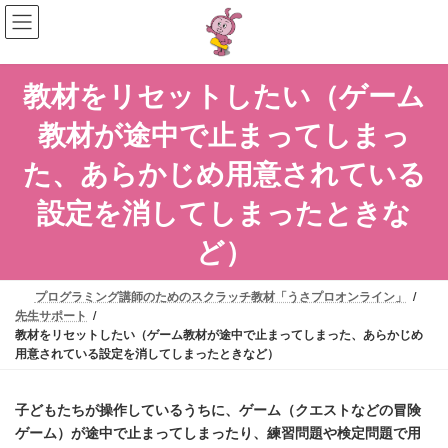
コ
ナ
ン
ビ
テ
ゲ
ン
ー
教材をリセットしたい（ゲーム
ツ
シ
へ
ョ
教材が途中で止まってしまっ
ス
ン
キ
に
た、あらかじめ用意されている
ッ
移
プ
動
設定を消してしまったときな
ど）
プログラミング講師のためのスクラッチ教材「うさプロオンライン」
先生サポート
教材をリセットしたい（ゲーム教材が途中で止まってしまった、あらかじめ
用意されている設定を消してしまったときなど）
子どもたちが操作しているうちに、ゲーム（クエストなどの冒険
ゲーム）が途中で止まってしまったり、練習問題や検定問題で用