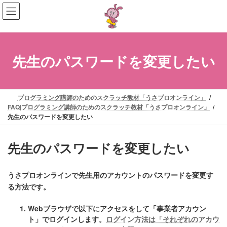
コ
ナ
ン
ビ
テ
ゲ
ン
ー
ツ
シ
先生のパスワードを変更したい
へ
ョ
ス
ン
キ
に
ッ
移
プログラミング講師のためのスクラッチ教材「うさプロオンライン」
プ
動
FAQ|プログラミング講師のためのスクラッチ教材「うさプロオンライン」
先生のパスワードを変更したい
先生のパスワードを変更したい
うさプロオンラインで先生用のアカウントのパスワードを変更す
る方法です。
Webブラウザで以下にアクセスをして「事業者アカウン
ト」でログインします。
ログイン方法は「それぞれのアカウ