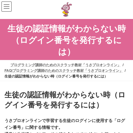
コ
ナ
ン
ビ
テ
ゲ
ン
ー
生徒の認証情報がわからない時
ツ
シ
へ
ョ
（ログイン番号を発行するに
ス
ン
キ
に
は）
ッ
移
プ
動
プログラミング講師のためのスクラッチ教材「うさプロオンライン」
FAQ|プログラミング講師のためのスクラッチ教材「うさプロオンライン」
生徒の認証情報がわからない時（ログイン番号を発行するには）
生徒の認証情報がわからない時（ロ
グイン番号を発行するには）
うさプロオンラインで学習する生徒のログインに使用する「ログ
イン番号」に関する情報です。