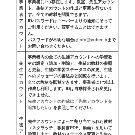
事
事業者に1つ存在します。教室、先生アカウン
業
ト、生徒アカウントの作成と更新を行ないま
者
す。全ての教材を閲覧できます。
ア
IDパスワードはユーバーよりの通知にそって
カ
ご利用ください。変更することはできませ
ウ
ん。
ン
パスワードが不明な場合は
info@yuber.jp
まで
ト
お問い合わせください。
事業者内の全ての生徒アカウントへの学習教
先
材の設定（追加・削除）、生徒の教材の参照
生
と更新、生徒の学習ステータスの変更、生徒
ア
へのメッセージの書込みと閲覧を行います。
カ
全ての教材を閲覧できます。事業者に1つ以上
ウ
作成し利用します。IDは自動採番され変更は
ン
できません。
ト
先生アカウントの作成は「先生アカウントを
追加したい」
を参照してください。
生
先生アカウントによって割り当てられた教材
徒
（スクラッチ、教科書PDF、動画）を用いて
ア
学習します。教材のステータス変更と先生へ