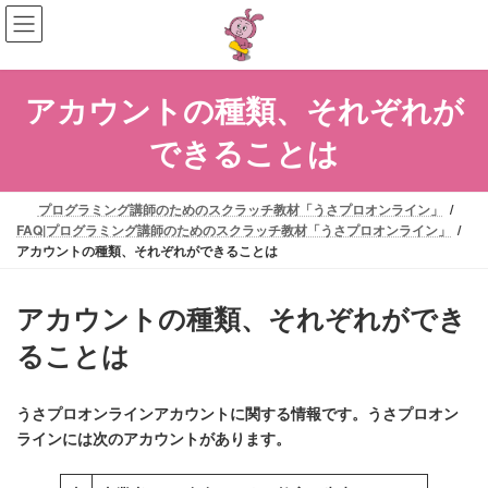
コ
ナ
ン
ビ
テ
ゲ
ン
ー
アカウントの種類、それぞれが
ツ
シ
へ
ョ
できることは
ス
ン
キ
に
ッ
移
プログラミング講師のためのスクラッチ教材「うさプロオンライン」
プ
動
FAQ|プログラミング講師のためのスクラッチ教材「うさプロオンライン」
アカウントの種類、それぞれができることは
アカウントの種類、それぞれができ
ることは
うさプロオンラインアカウントに関する情報です。うさプロオン
ラインには次のアカウントがあります。